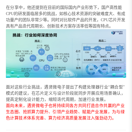
在分享中，
他还提到在目前的国际国内产业形势下，国产高性能
CPU的研发面临居多的挑战，如核心技术资源的突破难度大、有成
功量产的团队非常少等。同时对比软件产品的开发，CPU芯片开发
具有产品迭代周期长、创新技术方案存活率低等固有特点。
面对这些行业挑战，遇贤微电子提出
了
构建处理器行业
“耦合型”
模式的建议，在芯片定义与设计阶段就同步开展应用场景确认，
提高定制化设计能力，缩短迭代周期，加速行业发展。
面向未来，遇贤微电子
也将
持续同各方共同打造合作共赢的产业
生态圈
、
抢抓算力提升、引领产业趋势
、
赋能产业发展，为
与绿
色计算技术体系完善、
算力经济高质量发展注入强劲动力。