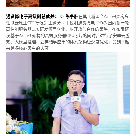
遇贤微电子高级副总裁兼
CTO
陈争胜
在
其
《新国产
Armv9架构高
性能云原生CPU研发》主题分享中说明遇贤微电子作为国内新一轮
高性能服务器CPU研发领军企业，以开放与合作的策略，在布局研
发基于Armv9 架构的高端服务器CPU芯片的同时，进行了安卓云游
戏、大模型推理、云存储等应用的体系架构级深度优化，受到了越
来越多核心客户的认可。